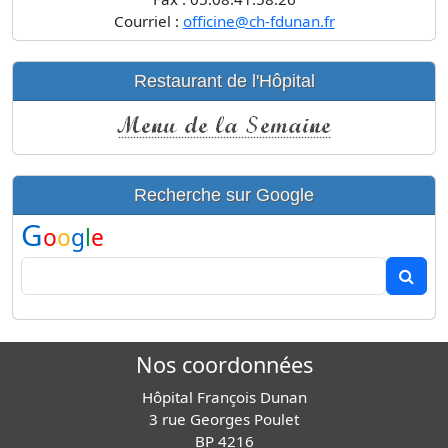
Courriel :
officine@ch-fdunan.fr
Restaurant de l'Hôpital
Recherche sur Google
G
o
o
g
l
e
Nos coordonnées
Hôpital François Dunan
3 rue Georges Poulet
BP 4216